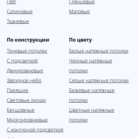
ПВХ
Глянцевые
Сатиновые
Матовые
Тканевые
По конструкции
По цвету
Теневые потолки
Белые натяжные потолки
С подсветкой
Черные натяжные
Двухуровневые
потолки
Звёздное небо
Серые натяжные потолки
Парящие
Бежевые натяжные
Световые линии
потолки
Бесшовные
Цветные натяжные
Многоуровневые
потолки
С контурной подсветкой