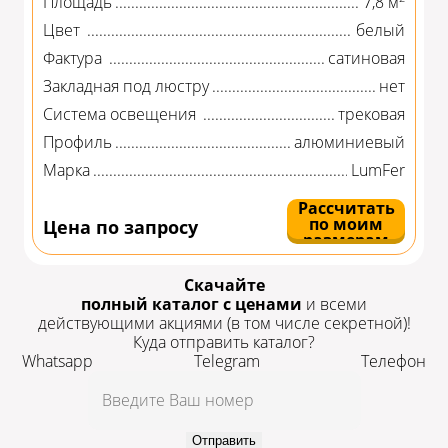
Площадь
7,8 м
Цвет
белый
Фактура
сатиновая
Закладная под люстру
нет
Система освещения
трековая
Профиль
алюминиевый
Марка
LumFer
Рассчитать
по моим
Цена по запросу
размерам
Скачайте
полный каталог с ценами
и всеми
действующими акциями
(в том числе секретной)!
Куда отправить каталог?
Whatsapp
Telegram
Телефон
Отправить