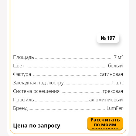
№ 197
2
Площадь
7 м
Цвет
белый
Фактура
сатиновая
Закладная под люстру
1 шт.
Система освещения
трековая
Профиль
алюминиевый
Бренд
LumFer
Рассчитать
по моим
Цена по запросу
размерам