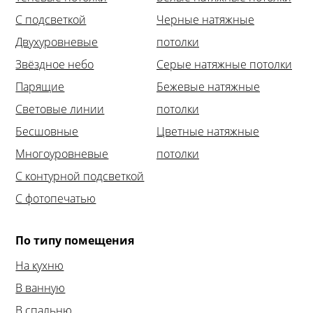
С подсветкой
Черные натяжные
Двухуровневые
потолки
Звёздное небо
Серые натяжные потолки
Парящие
Бежевые натяжные
Световые линии
потолки
Бесшовные
Цветные натяжные
Многоуровневые
потолки
С контурной подсветкой
С фотопечатью
По типу помещения
На кухню
В ванную
В спальню