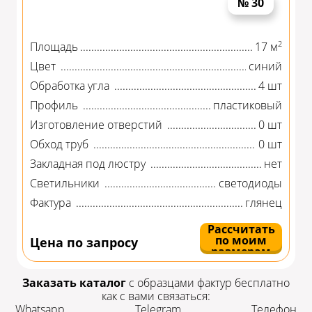
№ 30
2
Площадь
17 м
Цвет
синий
Обработка угла
4 шт
Профиль
пластиковый
Изготовление отверстий
0 шт
Обход труб
0 шт
Закладная под люстру
нет
Светильники
светодиоды
Фактура
глянец
Рассчитать
по моим
Цена по запросу
размерам
Заказать каталог
с образцами фактур бесплатно
как с вами связаться:
Whatsapp
Telegram
Телефон