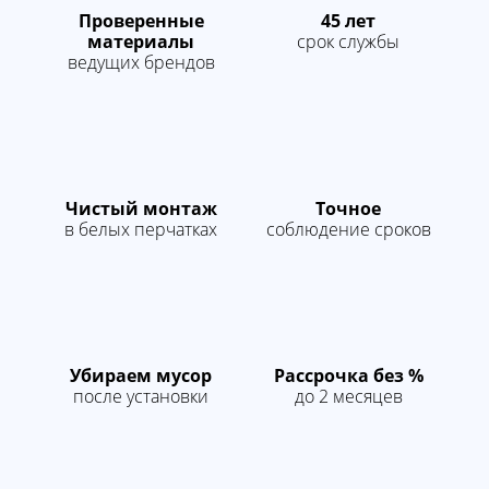
др.)
Проверенные
45 лет
материалы
срок службы
Демонтаж полотна
100 руб.
м.п
ведущих брендов
Монтаж точечных
125 руб.
шт
светильников
Монтаж
50 руб.
точка
электропроводки
Профиль гарпунный
Чистый монтаж
Точное
стеновой
в белых перчатках
соблюдение сроков
240 руб.
м.п
алюминиевый с
установкой
Монтаж
100 руб.
м.п
светодиодной ленты
Убираем мусор
Рассрочка без %
после установки
до 2 месяцев