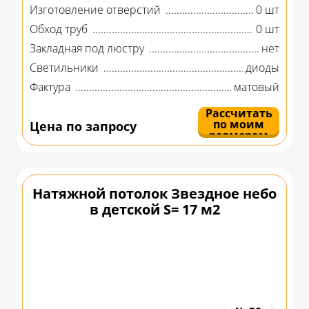
Изготовление отверстий
0 шт
Обход труб
0 шт
Закладная под люстру
нет
Светильники
диоды
Фактура
матовый
Рассчитать
по моим
Цена по запросу
размерам
Натяжной потолок Звездное небо
в детской S= 17 м2