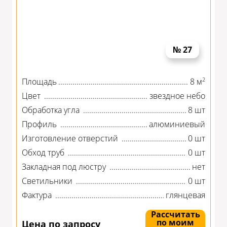
№ 27
2
Площадь
8 м
Цвет
звездное небо
Обработка угла
8 шт
Профиль
алюминиевый
Изготовление отверстий
0 шт
Обход труб
0 шт
Закладная под люстру
нет
Светильники
0 шт
Фактура
глянцевая
Рассчитать
по моим
Цена по запросу