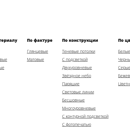
териалу
По фактуре
По конструкции
По ц
Глянцевые
Теневые потолки
Белые
овые
Матовые
С подсветкой
Черны
ые
Двухуровневые
Серые
Звёздное небо
Бежев
Парящие
Цветн
Световые линии
Бесшовные
Многоуровневые
С контурной подсветкой
С фотопечатью