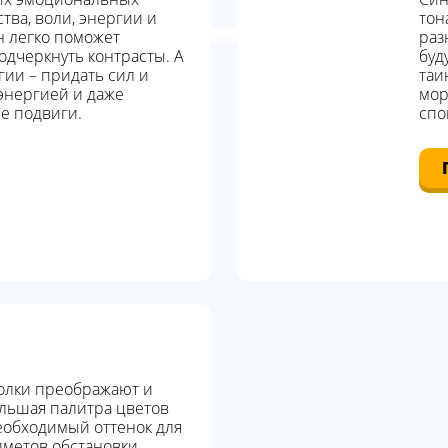
тва, воли, энергии и
тон
н легко поможет
раз
одчеркнуть контрасты. А
буд
гии – придать сил и
таи
энергией и даже
мор
е подвиги.
спо
олки преображают и
льшая палитра цветов
еобходимый оттенок для
дметов обстановки.