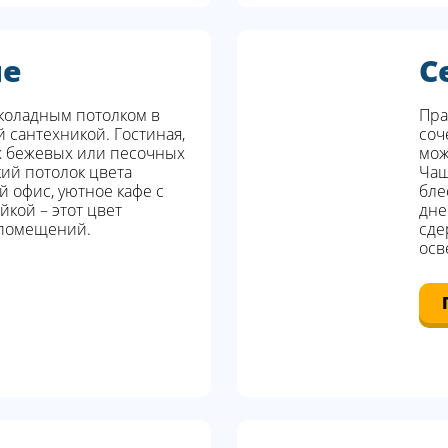
ые
С
коладным потолком в
Пра
 сантехникой. Гостиная,
соч
х бежевых или песочных
мож
кий потолок цвета
Чащ
 офис, уютное кафе с
бле
кой – этот цвет
дне
 помещений.
сде
осв