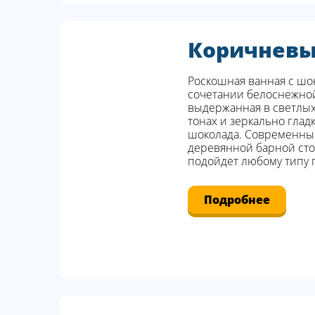
Коричнев
Роскошная ванная с шо
сочетании белоснежной
выдержанная в светлы
тонах и зеркально глад
шоколада. Современный
деревянной барной стой
подойдет любому типу
Подробнее