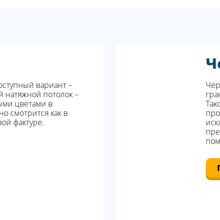
Ч
ступный вариант –
Чер
й натяжной потолок –
гра
ыми цветами в
Так
о смотрится как в
про
вой фактуре.
иск
пре
пом