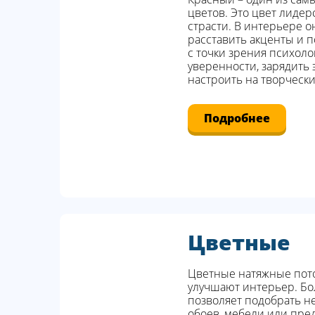
цветов. Это цвет лидерс
страсти. В интерьере о
расставить акценты и п
с точки зрения психоло
уверенности, зарядить 
настроить на творчески
Подробнее
Цветные
Цветные натяжные пот
улучшают интерьер. Бо
позволяет подобрать н
обоев, мебели или пре