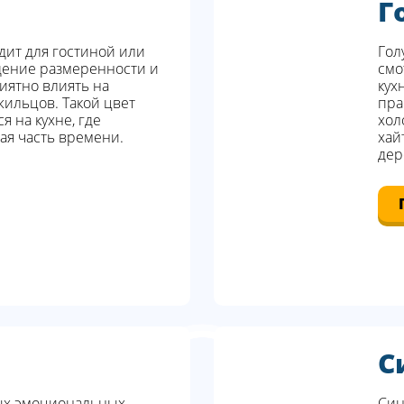
Г
дит для гостиной или
Гол
щение размеренности и
смо
риятно влиять на
кух
жильцов. Такой цвет
пра
я на кухне, где
хол
ая часть времени.
хай
дер
С
мых эмоциональных
Син