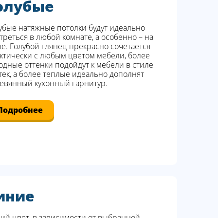
олубые
убые натяжные потолки будут идеально
треться в любой комнате, а особенно – на
не. Голубой глянец прекрасно сочетается
ктически с любым цветом мебели, более
одные оттенки подойдут к мебели в стиле
тек, а более теплые идеально дополнят
евянный кухонный гарнитур.
Подробнее
иние
ий цвет, в зависимости от выбранной